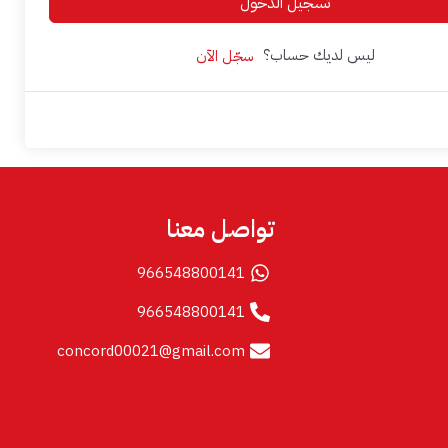
تسجيل الدخول
ليس لديك حساب؟
سجّل الآن
تواصل معنا
966548800141
966548800141
concord00021@gmail.com