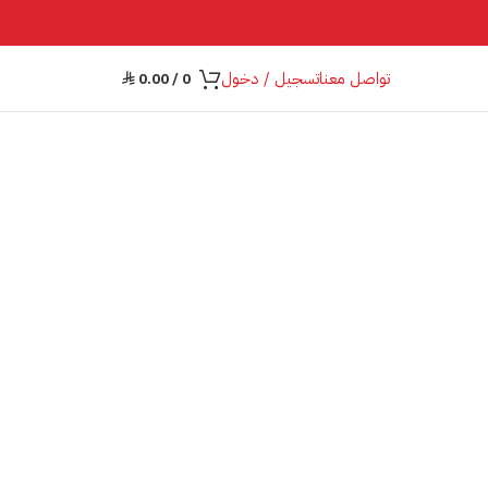
تواصل معنا
تسجيل / دخول
0.00
/
0
⃁