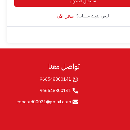
تسجيل الدخول
ليس لديك حساب؟
سجّل الآن
تواصل معنا
966548800141
966548800141
concord00021@gmail.com