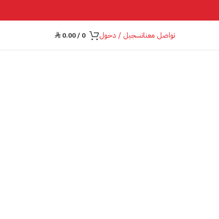
تواصل معنا
تسجيل / دخول
0.00
/
0
⃁