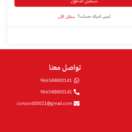
تسجيل الدخول
ليس لديك حساب؟
سجّل الآن
تواصل معنا
966548800141
966548800141
concord00021@gmail.com