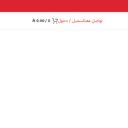
تواصل معنا
تسجيل / دخول
0.00
/
0
⃁