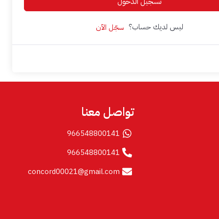
تسجيل الدخول
ليس لديك حساب؟
سجّل الآن
تواصل معنا
966548800141
966548800141
concord00021@gmail.com