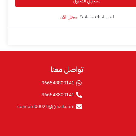
تسجيل الدخول
ليس لديك حساب؟
سجّل الآن
تواصل معنا
966548800141
966548800141
concord00021@gmail.com