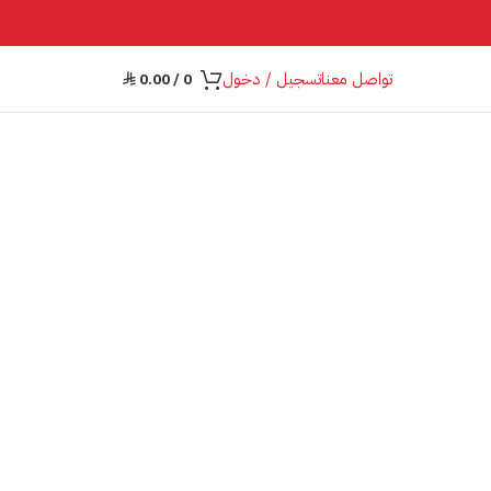
تواصل معنا
تسجيل / دخول
0.00
/
0
⃁