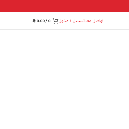
تواصل معنا
تسجيل / دخول
0.00
/
0
⃁