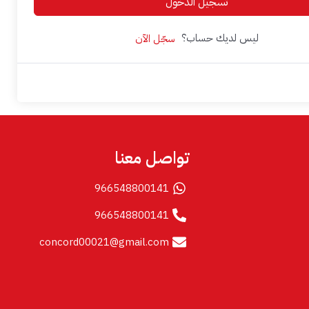
تسجيل الدخول
ليس لديك حساب؟
سجّل الآن
تواصل معنا
966548800141
966548800141
concord00021@gmail.com