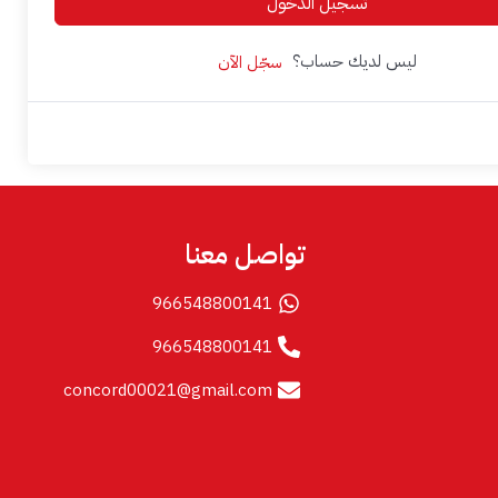
تسجيل الدخول
ليس لديك حساب؟
سجّل الآن
تواصل معنا
966548800141
966548800141
concord00021@gmail.com