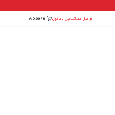
تواصل معنا
تسجيل / دخول
0.00
/
0
⃁