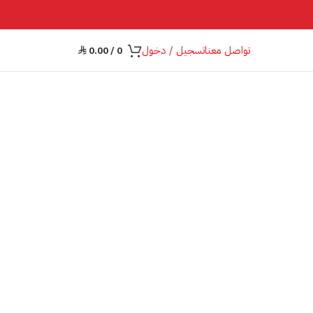
تواصل معنا
تسجيل / دخول
0.00
/
0
⃁